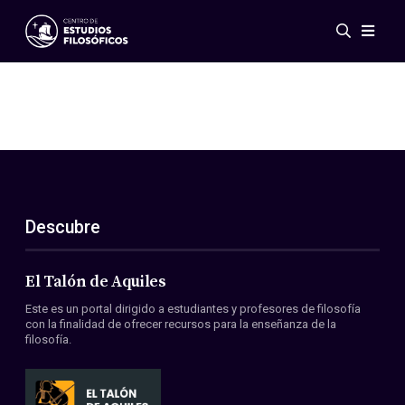
Eventos
Novedades
Investigación
Redes
Publicaciones
Galería
Descubre
ES
EN
Acerca de nosotros
Miembros
El Talón de Aquiles
Reglamento
Este es un portal dirigido a estudiantes y profesores de filosofía
Convenios
con la finalidad de ofrecer recursos para la enseñanza de la
filosofía.