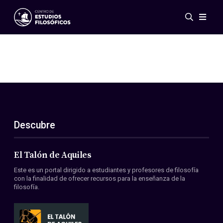
Eventos
Novedades
Investigación
Redes
Publicaciones
Galería
Descubre
ES
EN
Acerca de nosotros
Miembros
El Talón de Aquiles
Reglamento
Este es un portal dirigido a estudiantes y profesores de filosofía
Convenios
con la finalidad de ofrecer recursos para la enseñanza de la
filosofía.