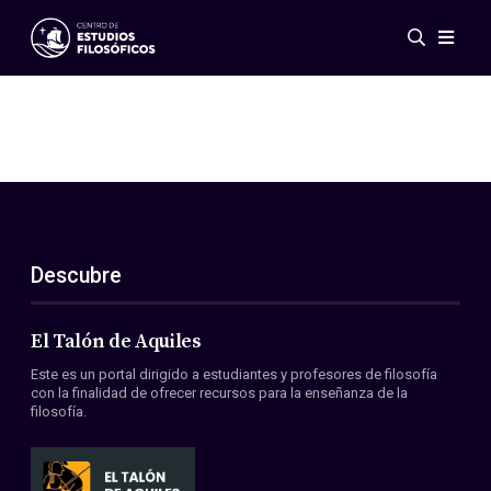
Eventos
Novedades
Investigación
Redes
Publicaciones
Galería
Descubre
ES
EN
Acerca de nosotros
Miembros
El Talón de Aquiles
Reglamento
Este es un portal dirigido a estudiantes y profesores de filosofía
Convenios
con la finalidad de ofrecer recursos para la enseñanza de la
filosofía.