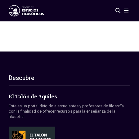
Eventos
Novedades
Investigación
Redes
Publicaciones
Galería
Descubre
ES
EN
Acerca de nosotros
Miembros
El Talón de Aquiles
Reglamento
Este es un portal dirigido a estudiantes y profesores de filosofía
Convenios
con la finalidad de ofrecer recursos para la enseñanza de la
filosofía.