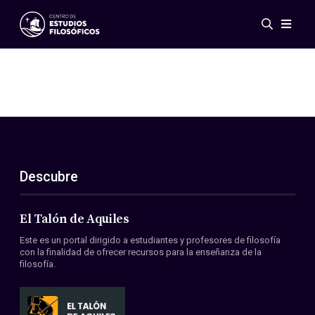
Eventos
Novedades
Investigación
Redes
Publicaciones
Galería
Descubre
ES
EN
Acerca de nosotros
Miembros
El Talón de Aquiles
Reglamento
Este es un portal dirigido a estudiantes y profesores de filosofía
Convenios
con la finalidad de ofrecer recursos para la enseñanza de la
filosofía.