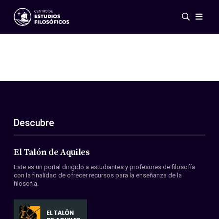
Eventos
Novedades
Investigación
Redes
Publicaciones
Galería
Descubre
ES
EN
Acerca de nosotros
Miembros
El Talón de Aquiles
Reglamento
Este es un portal dirigido a estudiantes y profesores de filosofía
Convenios
con la finalidad de ofrecer recursos para la enseñanza de la
filosofía.