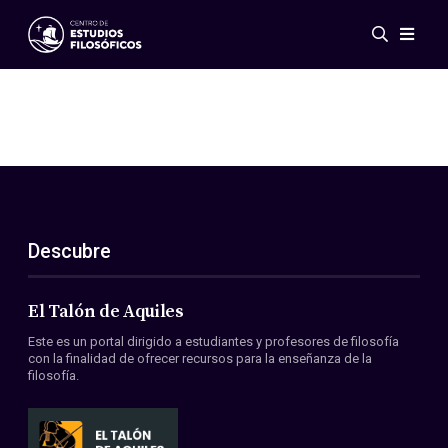
Eventos
Novedades
Investigación
Redes
Publicaciones
Galería
Descubre
ES
EN
Acerca de nosotros
Miembros
El Talón de Aquiles
Reglamento
Este es un portal dirigido a estudiantes y profesores de filosofía
Convenios
con la finalidad de ofrecer recursos para la enseñanza de la
filosofía.