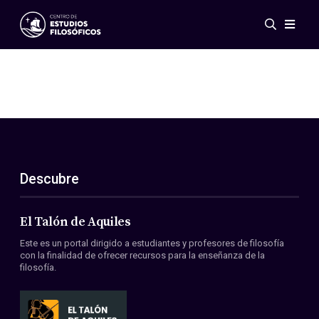
Eventos
Novedades
Investigación
Redes
Publicaciones
Galería
Descubre
ES
EN
Acerca de nosotros
Miembros
El Talón de Aquiles
Reglamento
Este es un portal dirigido a estudiantes y profesores de filosofía
Convenios
con la finalidad de ofrecer recursos para la enseñanza de la
filosofía.