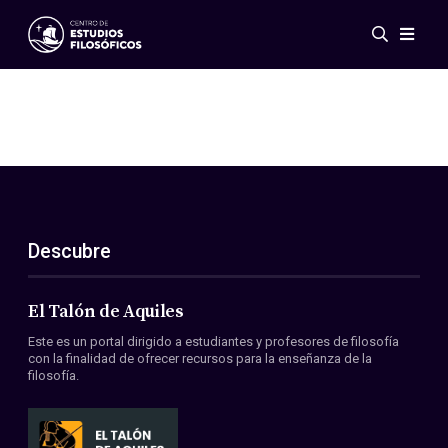
Eventos
Novedades
Investigación
Redes
Publicaciones
Galería
Descubre
ES
EN
Acerca de nosotros
Miembros
El Talón de Aquiles
Reglamento
Este es un portal dirigido a estudiantes y profesores de filosofía
Convenios
con la finalidad de ofrecer recursos para la enseñanza de la
filosofía.