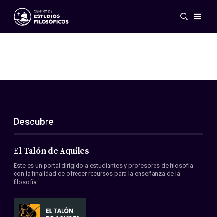
Eventos
Novedades
Investigación
Redes
Publicaciones
Galería
Descubre
ES
EN
Acerca de nosotros
Miembros
El Talón de Aquiles
Reglamento
Este es un portal dirigido a estudiantes y profesores de filosofía
Convenios
con la finalidad de ofrecer recursos para la enseñanza de la
filosofía.