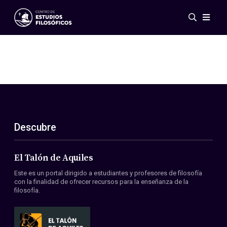
Eventos
Novedades
Investigación
Redes
Publicaciones
Galería
Descubre
ES
EN
Acerca de nosotros
Miembros
El Talón de Aquiles
Reglamento
Este es un portal dirigido a estudiantes y profesores de filosofía
Convenios
con la finalidad de ofrecer recursos para la enseñanza de la
filosofía.