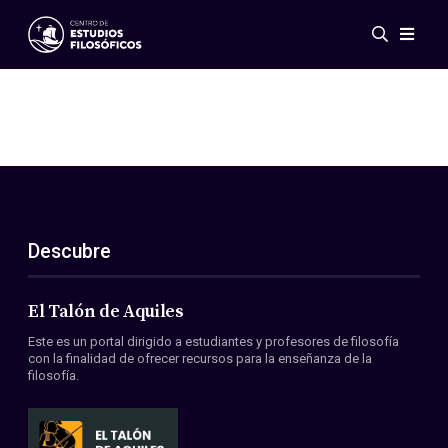
Eventos
Novedades
Investigación
Redes
Publicaciones
Galería
Descubre
ES
EN
Acerca de nosotros
Miembros
El Talón de Aquiles
Reglamento
Este es un portal dirigido a estudiantes y profesores de filosofía
Convenios
con la finalidad de ofrecer recursos para la enseñanza de la
filosofía.