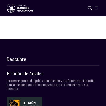
Eventos
Novedades
Investigación
Redes
Publicaciones
Galería
Descubre
ES
EN
Acerca de nosotros
Miembros
El Talón de Aquiles
Reglamento
Este es un portal dirigido a estudiantes y profesores de filosofía
Convenios
con la finalidad de ofrecer recursos para la enseñanza de la
filosofía.