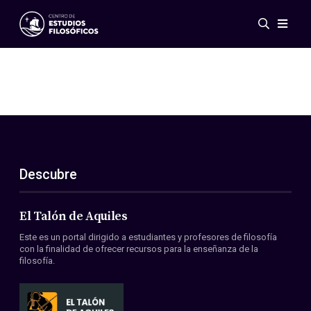
Eventos
Novedades
Investigación
Redes
Publicaciones
Galería
Descubre
ES
EN
Acerca de nosotros
Miembros
El Talón de Aquiles
Reglamento
Este es un portal dirigido a estudiantes y profesores de filosofía
Convenios
con la finalidad de ofrecer recursos para la enseñanza de la
filosofía.