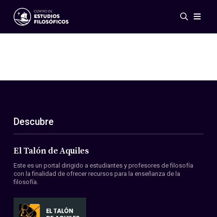
Eventos
Novedades
Investigación
Redes
Publicaciones
Galería
Descubre
ES
EN
Acerca de nosotros
Miembros
El Talón de Aquiles
Reglamento
Este es un portal dirigido a estudiantes y profesores de filosofía
Convenios
con la finalidad de ofrecer recursos para la enseñanza de la
filosofía.