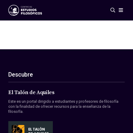
Eventos
Novedades
Investigación
Redes
Publicaciones
Galería
Descubre
ES
EN
Acerca de nosotros
Miembros
El Talón de Aquiles
Reglamento
Este es un portal dirigido a estudiantes y profesores de filosofía
Convenios
con la finalidad de ofrecer recursos para la enseñanza de la
filosofía.