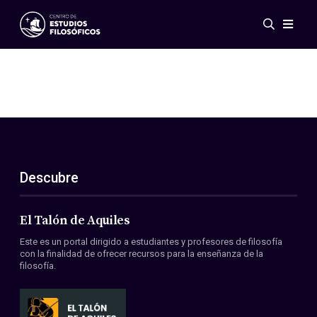
Eventos
Novedades
Investigación
Redes
Publicaciones
Galería
Descubre
ES
EN
Acerca de nosotros
Miembros
El Talón de Aquiles
Reglamento
Este es un portal dirigido a estudiantes y profesores de filosofía
Convenios
con la finalidad de ofrecer recursos para la enseñanza de la
filosofía.