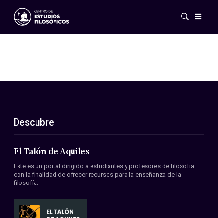
Eventos
Novedades
Investigación
Redes
Publicaciones
Galería
Descubre
ES
EN
Acerca de nosotros
Miembros
El Talón de Aquiles
Reglamento
Este es un portal dirigido a estudiantes y profesores de filosofía
Convenios
con la finalidad de ofrecer recursos para la enseñanza de la
filosofía.