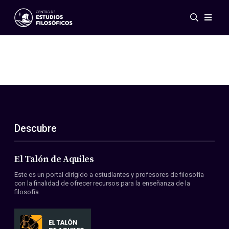
Eventos
Novedades
Investigación
Redes
Publicaciones
Galería
Descubre
ES
EN
Acerca de nosotros
Miembros
El Talón de Aquiles
Reglamento
Este es un portal dirigido a estudiantes y profesores de filosofía
Convenios
con la finalidad de ofrecer recursos para la enseñanza de la
filosofía.