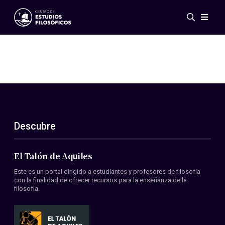
Eventos
Novedades
Investigación
Redes
Publicaciones
Galería
Descubre
ES
EN
Acerca de nosotros
Miembros
El Talón de Aquiles
Reglamento
Este es un portal dirigido a estudiantes y profesores de filosofía
Convenios
con la finalidad de ofrecer recursos para la enseñanza de la
filosofía.