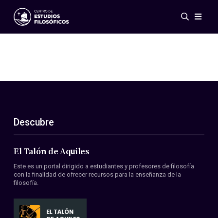
Eventos
Novedades
Investigación
Redes
Publicaciones
Galería
Descubre
ES
EN
Acerca de nosotros
Miembros
El Talón de Aquiles
Reglamento
Este es un portal dirigido a estudiantes y profesores de filosofía
Convenios
con la finalidad de ofrecer recursos para la enseñanza de la
filosofía.