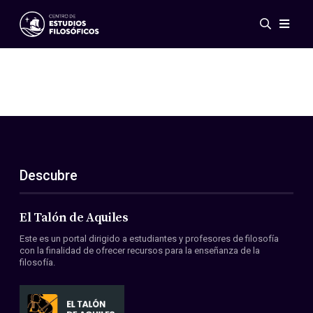
Eventos
Novedades
Investigación
Redes
Publicaciones
Galería
Descubre
ES
EN
Acerca de nosotros
Miembros
El Talón de Aquiles
Reglamento
Este es un portal dirigido a estudiantes y profesores de filosofía
Convenios
con la finalidad de ofrecer recursos para la enseñanza de la
filosofía.