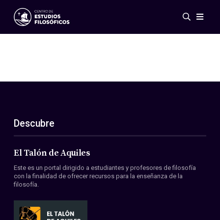
Eventos
Novedades
Investigación
Redes
Publicaciones
Galería
Descubre
ES
EN
Acerca de nosotros
Miembros
El Talón de Aquiles
Reglamento
Este es un portal dirigido a estudiantes y profesores de filosofía
Convenios
con la finalidad de ofrecer recursos para la enseñanza de la
filosofía.