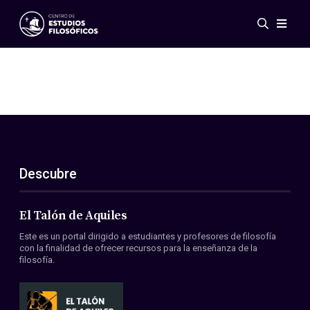
Eventos
Novedades
Investigación
Redes
Publicaciones
Galería
Descubre
ES
EN
Acerca de nosotros
Miembros
El Talón de Aquiles
Reglamento
Este es un portal dirigido a estudiantes y profesores de filosofía
Convenios
con la finalidad de ofrecer recursos para la enseñanza de la
filosofía.