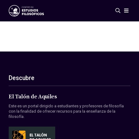
Eventos
Novedades
Investigación
Redes
Publicaciones
Galería
Descubre
ES
EN
Acerca de nosotros
Miembros
El Talón de Aquiles
Reglamento
Este es un portal dirigido a estudiantes y profesores de filosofía
Convenios
con la finalidad de ofrecer recursos para la enseñanza de la
filosofía.