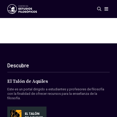
Eventos
Novedades
Investigación
Redes
Publicaciones
Galería
Descubre
ES
EN
Acerca de nosotros
Miembros
El Talón de Aquiles
Reglamento
Este es un portal dirigido a estudiantes y profesores de filosofía
Convenios
con la finalidad de ofrecer recursos para la enseñanza de la
filosofía.