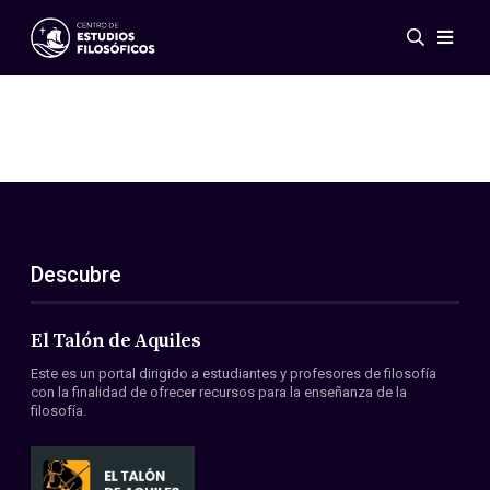
Eventos
Novedades
Investigación
Redes
Publicaciones
Galería
Descubre
ES
EN
Acerca de nosotros
Miembros
El Talón de Aquiles
Reglamento
Este es un portal dirigido a estudiantes y profesores de filosofía
Convenios
con la finalidad de ofrecer recursos para la enseñanza de la
filosofía.