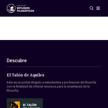
Eventos
Novedades
Investigación
Redes
Publicaciones
Galería
Descubre
ES
EN
Acerca de nosotros
Miembros
El Talón de Aquiles
Reglamento
Este es un portal dirigido a estudiantes y profesores de filosofía
Convenios
con la finalidad de ofrecer recursos para la enseñanza de la
filosofía.