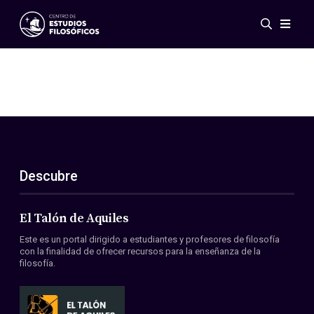
Eventos
Novedades
Investigación
Redes
Publicaciones
Galería
Descubre
ES
EN
Acerca de nosotros
Miembros
El Talón de Aquiles
Reglamento
Este es un portal dirigido a estudiantes y profesores de filosofía
Convenios
con la finalidad de ofrecer recursos para la enseñanza de la
filosofía.