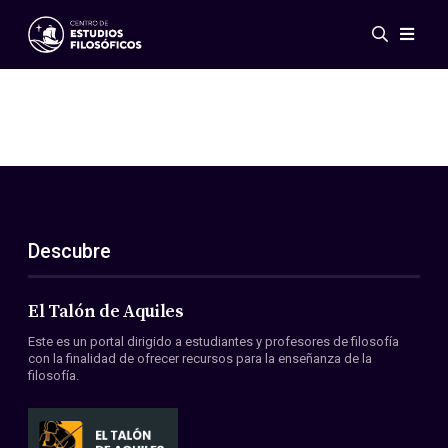
Eventos
Novedades
Investigación
Redes
Publicaciones
Galería
Descubre
ES
EN
Acerca de nosotros
Miembros
El Talón de Aquiles
Reglamento
Este es un portal dirigido a estudiantes y profesores de filosofía
Convenios
con la finalidad de ofrecer recursos para la enseñanza de la
filosofía.