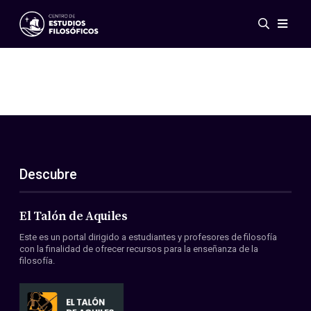
Eventos
Novedades
Investigación
Redes
Publicaciones
Galería
Descubre
ES
EN
Acerca de nosotros
Miembros
El Talón de Aquiles
Reglamento
Este es un portal dirigido a estudiantes y profesores de filosofía
Convenios
con la finalidad de ofrecer recursos para la enseñanza de la
filosofía.