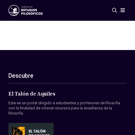
Eventos
Novedades
Investigación
Redes
Publicaciones
Galería
Descubre
ES
EN
Acerca de nosotros
Miembros
El Talón de Aquiles
Reglamento
Este es un portal dirigido a estudiantes y profesores de filosofía
Convenios
con la finalidad de ofrecer recursos para la enseñanza de la
filosofía.