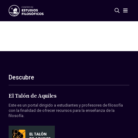
Eventos
Novedades
Investigación
Redes
Publicaciones
Galería
Descubre
ES
EN
Acerca de nosotros
Miembros
El Talón de Aquiles
Reglamento
Este es un portal dirigido a estudiantes y profesores de filosofía
Convenios
con la finalidad de ofrecer recursos para la enseñanza de la
filosofía.