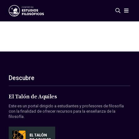
Eventos
Novedades
Investigación
Redes
Publicaciones
Galería
Descubre
ES
EN
Acerca de nosotros
Miembros
El Talón de Aquiles
Reglamento
Este es un portal dirigido a estudiantes y profesores de filosofía
Convenios
con la finalidad de ofrecer recursos para la enseñanza de la
filosofía.