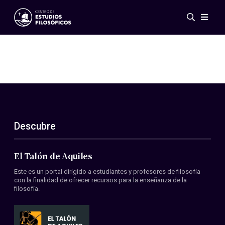
Eventos
Novedades
Investigación
Redes
Publicaciones
Galería
Descubre
ES
EN
Acerca de nosotros
Miembros
El Talón de Aquiles
Reglamento
Este es un portal dirigido a estudiantes y profesores de filosofía
Convenios
con la finalidad de ofrecer recursos para la enseñanza de la
filosofía.