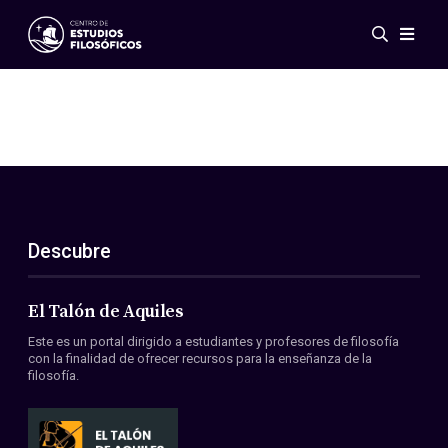
Eventos
Novedades
Investigación
Redes
Publicaciones
Galería
Descubre
ES
EN
Acerca de nosotros
Miembros
El Talón de Aquiles
Reglamento
Este es un portal dirigido a estudiantes y profesores de filosofía
Convenios
con la finalidad de ofrecer recursos para la enseñanza de la
filosofía.