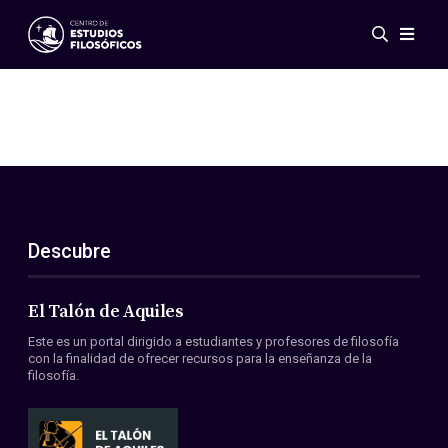
Eventos
Novedades
Investigación
Redes
Publicaciones
Galería
Descubre
ES
EN
Acerca de nosotros
Miembros
El Talón de Aquiles
Reglamento
Este es un portal dirigido a estudiantes y profesores de filosofía
Convenios
con la finalidad de ofrecer recursos para la enseñanza de la
filosofía.