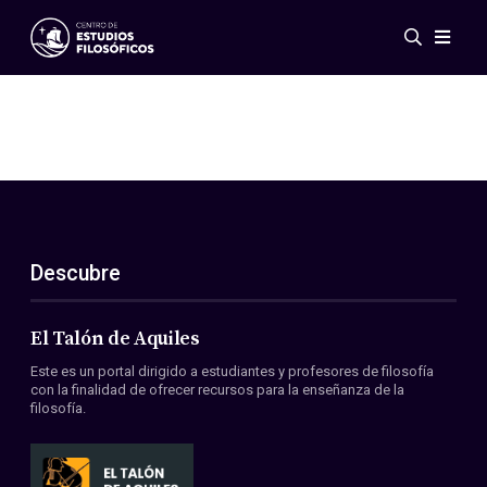
Eventos
Novedades
Investigación
Redes
Publicaciones
Galería
Descubre
ES
EN
Acerca de nosotros
Miembros
El Talón de Aquiles
Reglamento
Este es un portal dirigido a estudiantes y profesores de filosofía
Convenios
con la finalidad de ofrecer recursos para la enseñanza de la
filosofía.