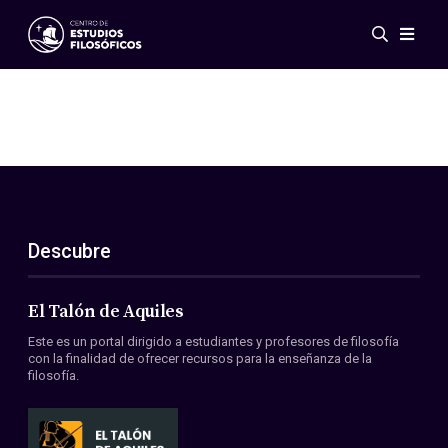
Eventos
Novedades
Investigación
Redes
Publicaciones
Galería
Descubre
ES
EN
Acerca de nosotros
Miembros
El Talón de Aquiles
Reglamento
Este es un portal dirigido a estudiantes y profesores de filosofía
Convenios
con la finalidad de ofrecer recursos para la enseñanza de la
filosofía.