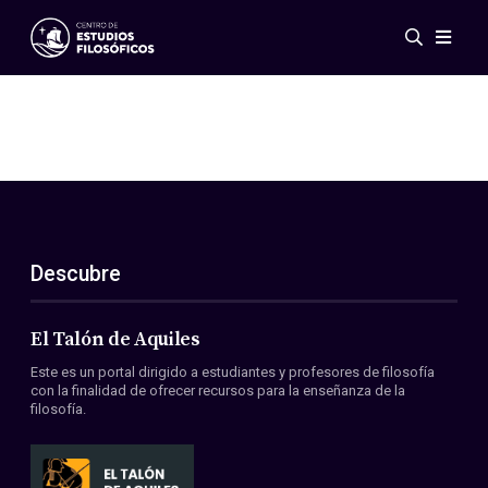
Eventos
Novedades
Investigación
Redes
Publicaciones
Galería
Descubre
ES
EN
Acerca de nosotros
Miembros
El Talón de Aquiles
Reglamento
Este es un portal dirigido a estudiantes y profesores de filosofía
Convenios
con la finalidad de ofrecer recursos para la enseñanza de la
filosofía.