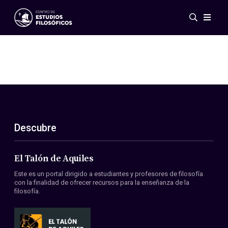
Eventos
Novedades
Investigación
Redes
Publicaciones
Galería
Descubre
ES
EN
Acerca de nosotros
Miembros
El Talón de Aquiles
Reglamento
Este es un portal dirigido a estudiantes y profesores de filosofía
Convenios
con la finalidad de ofrecer recursos para la enseñanza de la
filosofía.