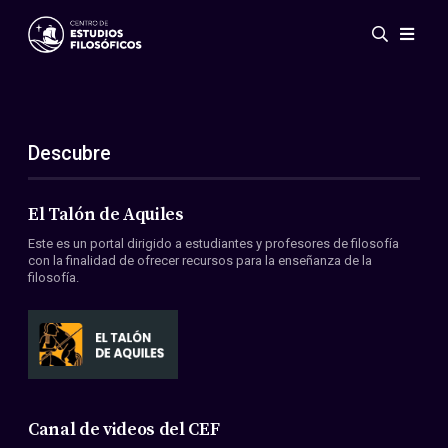
Eventos
Novedades
Investigación
Descubre
Redes
Publicaciones
El Talón de Aquiles
Galería
Este es un portal dirigido a estudiantes y profesores de filosofía
ES
EN
con la finalidad de ofrecer recursos para la enseñanza de la
filosofía.
Acerca de nosotros
Miembros
Reglamento
Convenios
Canal de videos del CEF