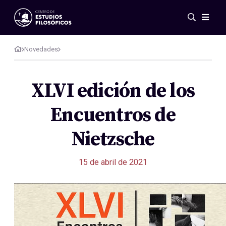
Eventos
Novedades
Novedades
Investigación
Redes
XLVI edición de los
Publicaciones
Encuentros de
Galería
ES
EN
Nietzsche
Acerca de nosotros
Miembros
15 de abril de 2021
Reglamento
Convenios