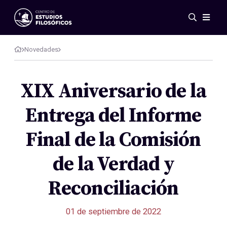
Eventos
Novedades
Novedades
Investigación
Redes
XIX Aniversario de la
Publicaciones
Entrega del Informe
Galería
ES
EN
Final de la Comisión
Acerca de nosotros
Miembros
de la Verdad y
Reglamento
Convenios
Reconciliación
01 de septiembre de 2022