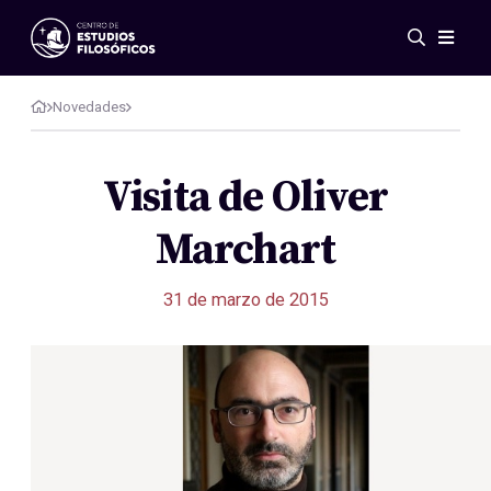
Eventos
Novedades
Novedades
Investigación
Redes
Visita de Oliver
Publicaciones
Marchart
Galería
ES
EN
31 de marzo de 2015
Acerca de nosotros
Miembros
Reglamento
Convenios