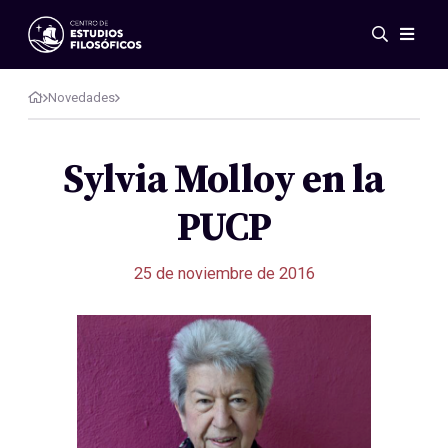
Eventos
Novedades
Novedades
Investigación
Redes
Sylvia Molloy en la
Publicaciones
PUCP
Galería
ES
EN
25 de noviembre de 2016
Acerca de nosotros
Miembros
Reglamento
Convenios