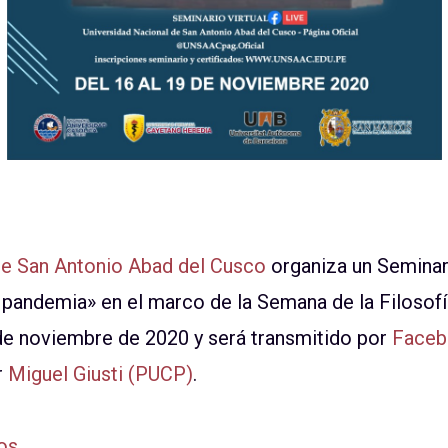
de San Antonio Abad del Cusco
organiza un Seminari
e pandemia» en el marco de la Semana de la Filosofía
 de noviembre de 2020 y será transmitido por
Faceb
r
Miguel Giusti (PUCP)
.
dos