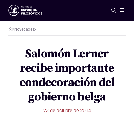
Eventos
Novedades
Novedades
Investigación
Redes
Salomón Lerner
Publicaciones
recibe importante
Galería
ES
EN
condecoración del
Acerca de nosotros
Miembros
gobierno belga
Reglamento
Convenios
23 de octubre de 2014