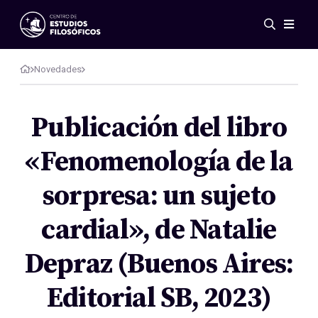
Eventos
Novedades
Novedades
Investigación
Redes
Publicación del libro
Publicaciones
«Fenomenología de la
Galería
ES
EN
sorpresa: un sujeto
Acerca de nosotros
Miembros
cardial», de Natalie
Reglamento
Convenios
Depraz (Buenos Aires:
Editorial SB, 2023)