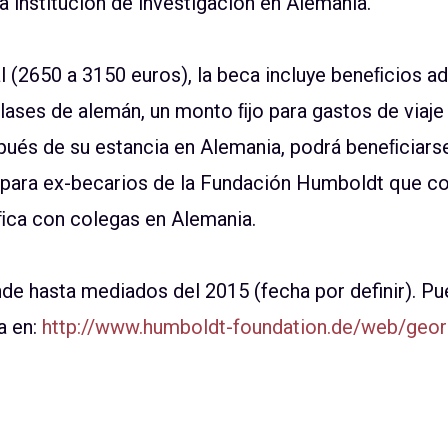
 institución de investigación en Alemania.
 (2650 a 3150 euros), la beca incluye beneﬁcios a
lases de alemán, un monto ﬁjo para gastos de viaje
pués de su estancia en Alemania, podrá beneﬁciars
para ex-becarios de la Fundación Humboldt que cont
íﬁca con colegas en Alemania.
de hasta mediados del 2015 (fecha por definir). P
a en:
http://www.humboldt-foundation.de/web/georg